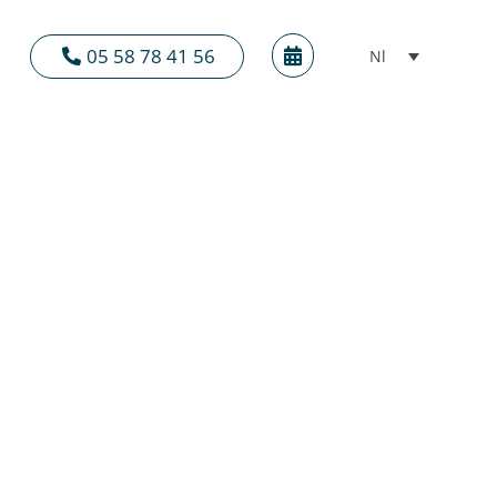
05 58 78 41 56
Nl
